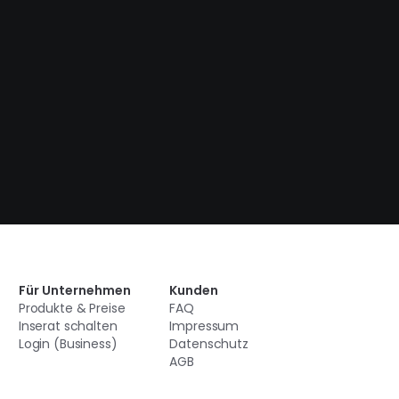
Für Unternehmen
Kunden
Produkte & Preise
FAQ
Inserat schalten
Impressum
Login (Business)
Datenschutz
AGB