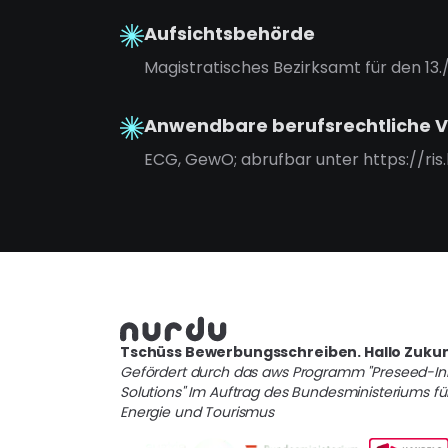
Aufsichtsbehörde
Magistratisches Bezirksamt für den 13
Anwendbare berufsrechtliche V
ECG, GewO; abrufbar unter https://ris.
Tschüss Bewerbungsschreiben. Hallo Zukun
Gefördert durch das aws Programm "Preseed-In
Solutions" Im Auftrag des Bundesministeriums für
Energie und Tourismus